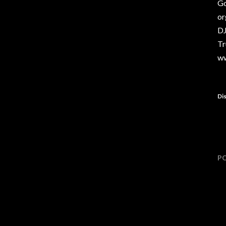
Go
or
DJ
Tr
ww
Dis
P