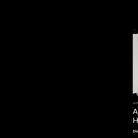
oc
A
H
Dis