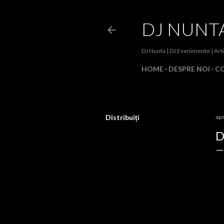
DJ NUNTA
DJ Nunta | DJ Evenimente | Art
HOME
DESPRE NOI
C
Distribuiți
apr
D